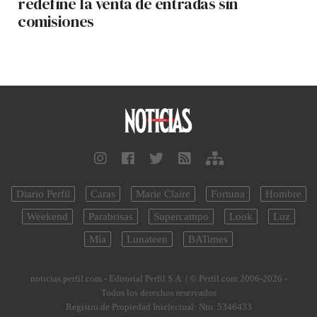
redefine la venta de entradas sin
comisiones
Diario Perfil
Caras
Marie Claire
Fortuna
Hombre
Weekend
Parabrisas
Supercampo
Look
Luz
Mía
Lunateen
BATimes
noticias.perfil.com - Editorial Perfil S.A.
| © Perfil.com 2006-2026 -
Todos los derechos reservados
Registro de Propiedad Intelectual: Nro. 5346433