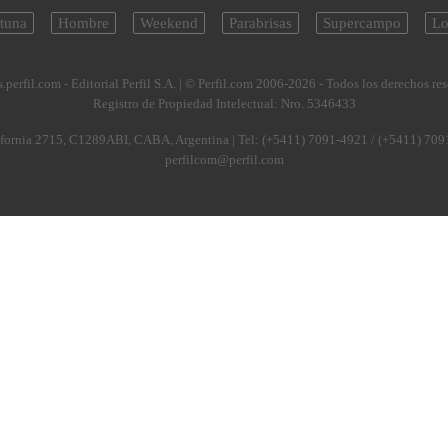
tuna
Hombre
Weekend
Parabrisas
Supercampo
Lo
.perfil.com - Editorial Perfil S.A.
| © Perfil.com 2006-2026 - Todos los derechos re
Registro de Propiedad Intelectual: Nro. 5346433
fornia 2715
,
C1289ABI
,
CABA, Argentina
| Tel:
(+5411) 7091-4921
/
(+5411) 709
perfilcom@perfil.com