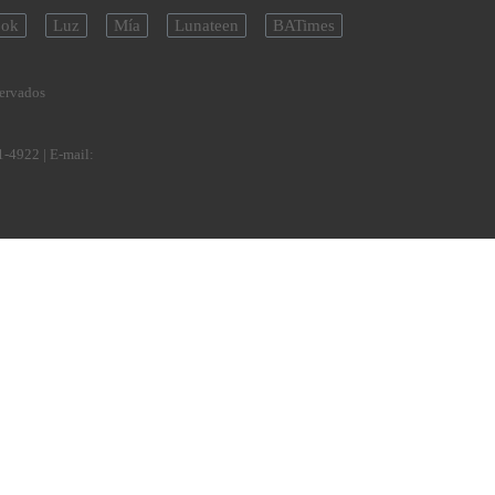
ok
Luz
Mía
Lunateen
BATimes
servados
1-4922
| E-mail: