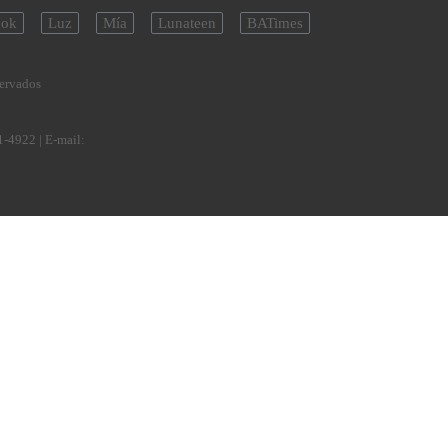
ok
Luz
Mía
Lunateen
BATimes
servados
1-4922
| E-mail: