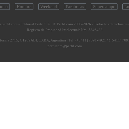
tuna
Hombre
Weekend
Parabrisas
Supercampo
Lo
.perfil.com - Editorial Perfil S.A.
| © Perfil.com 2006-2026 - Todos los derechos re
Registro de Propiedad Intelectual: Nro. 5346433
fornia 2715
,
C1289ABI
,
CABA, Argentina
| Tel:
(+5411) 7091-4921
/
(+5411) 709
perfilcom@perfil.com