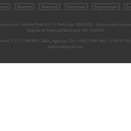
tuna
Hombre
Weekend
Parabrisas
Supercampo
Lo
.perfil.com - Editorial Perfil S.A.
| © Perfil.com 2006-2026 - Todos los derechos re
Registro de Propiedad Intelectual: Nro. 5346433
fornia 2715
,
C1289ABI
,
CABA, Argentina
| Tel:
(+5411) 7091-4921
/
(+5411) 709
perfilcom@perfil.com