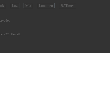
ok
Luz
Mía
Lunateen
BATimes
servados
1-4922
| E-mail: