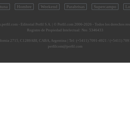
tuna
Hombre
Weekend
Parabrisas
Supercampo
Lo
.perfil.com - Editorial Perfil S.A.
| © Perfil.com 2006-2026 - Todos los derechos re
Registro de Propiedad Intelectual: Nro. 5346433
fornia 2715
,
C1289ABI
,
CABA, Argentina
| Tel:
(+5411) 7091-4921
/
(+5411) 709
perfilcom@perfil.com