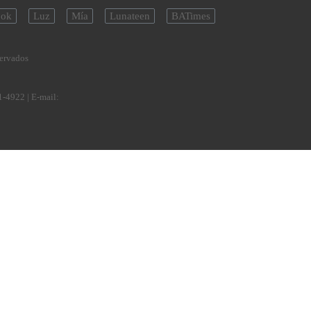
ok
Luz
Mía
Lunateen
BATimes
servados
1-4922
| E-mail: