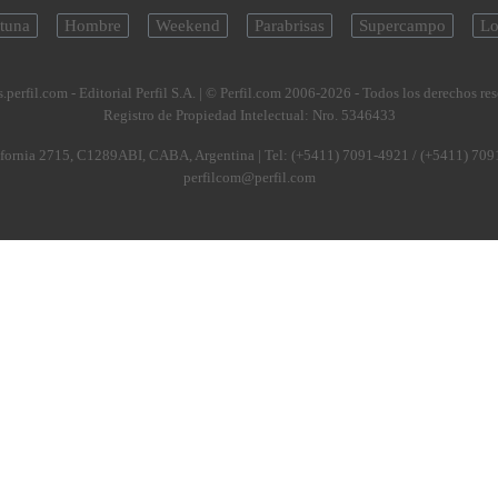
tuna
Hombre
Weekend
Parabrisas
Supercampo
Lo
.perfil.com - Editorial Perfil S.A.
| © Perfil.com 2006-2026 - Todos los derechos re
Registro de Propiedad Intelectual: Nro. 5346433
fornia 2715
,
C1289ABI
,
CABA, Argentina
| Tel:
(+5411) 7091-4921
/
(+5411) 709
perfilcom@perfil.com