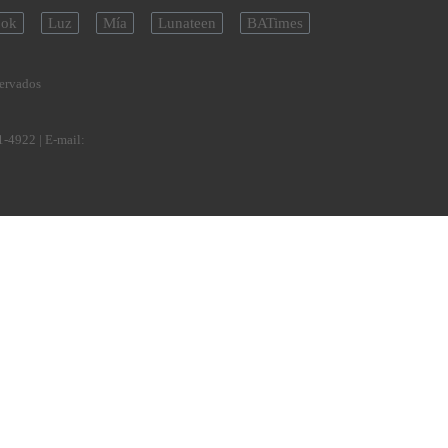
ok
Luz
Mía
Lunateen
BATimes
servados
1-4922
| E-mail: