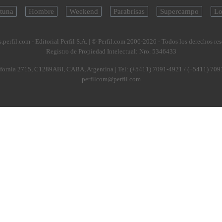
tuna
Hombre
Weekend
Parabrisas
Supercampo
Lo
.perfil.com - Editorial Perfil S.A.
| © Perfil.com 2006-2026 - Todos los derechos re
Registro de Propiedad Intelectual: Nro. 5346433
fornia 2715
,
C1289ABI
,
CABA, Argentina
| Tel:
(+5411) 7091-4921
/
(+5411) 709
perfilcom@perfil.com