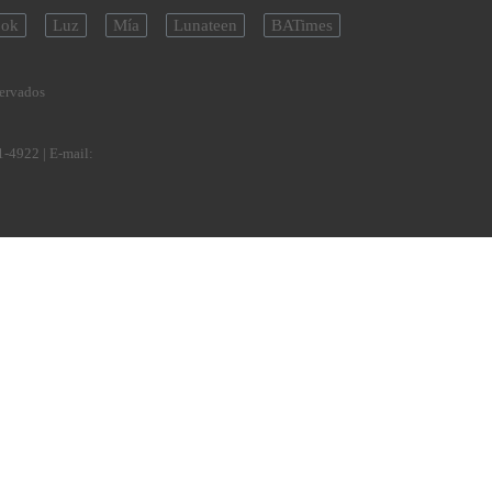
ok
Luz
Mía
Lunateen
BATimes
servados
1-4922
| E-mail: