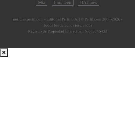
Mía
Lunateen
BATimes
noticias.perfil.com - Editorial Perfil S.A.
| © Perfil.com 2006-2026 -
Todos los derechos reservados
Registro de Propiedad Intelectual: Nro. 5346433