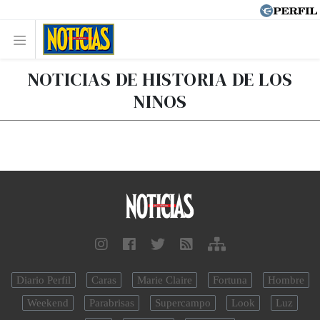
NOTICIAS DE HISTORIA DE LOS
NINOS
Diario Perfil
Caras
Marie Claire
Fortuna
Hombre
Weekend
Parabrisas
Supercampo
Look
Luz