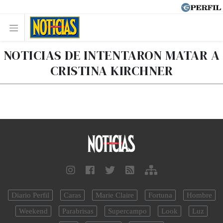
NOTICIAS DE INTENTARON MATAR A
CRISTINA KIRCHNER
Diario Perfil
Caras
Marie Claire
Fortuna
Hombre
Weekend
Parabrisas
Supercampo
Look
Luz