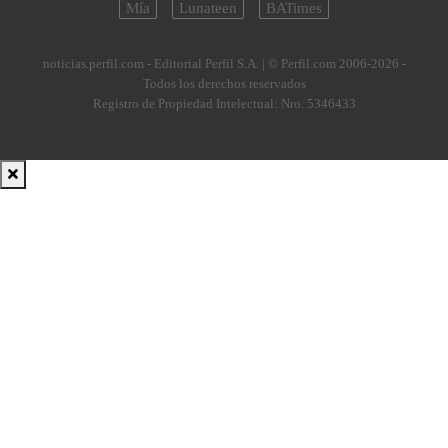
Mía
Lunateen
BATimes
noticias.perfil.com - Editorial Perfil S.A.
| © Perfil.com 2006-2026 -
Todos los derechos reservados
Registro de Propiedad Intelectual: Nro. 5346433