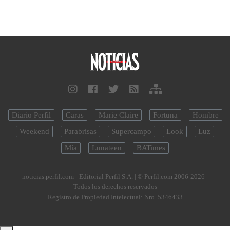
Diario Perfil
Caras
Marie Claire
Fortuna
Hombre
Weekend
Parabrisas
Supercampo
Look
Luz
Mía
Lunateen
BATimes
noticias.perfil.com - Editorial Perfil S.A.
| © Perfil.com 2006-2026 -
Todos los derechos reservados
Registro de Propiedad Intelectual: Nro. 5346433