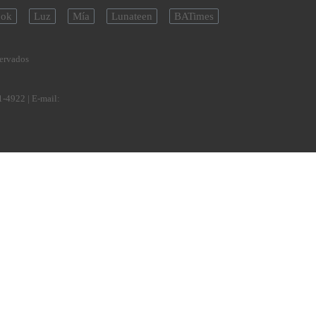
ok
Luz
Mía
Lunateen
BATimes
servados
1-4922
| E-mail: