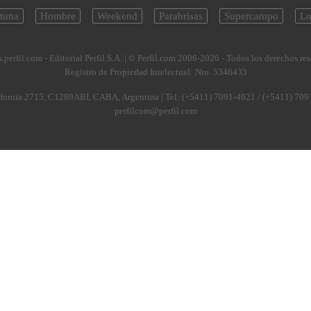
tuna
Hombre
Weekend
Parabrisas
Supercampo
Lo
.perfil.com - Editorial Perfil S.A.
| © Perfil.com 2006-2026 - Todos los derechos re
Registro de Propiedad Intelectual: Nro. 5346433
fornia 2715
,
C1289ABI
,
CABA, Argentina
| Tel:
(+5411) 7091-4921
/
(+5411) 709
perfilcom@perfil.com