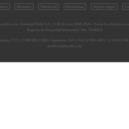
tuna
Hombre
Weekend
Parabrisas
Supercampo
Lo
.perfil.com - Editorial Perfil S.A.
| © Perfil.com 2006-2026 - Todos los derechos re
Registro de Propiedad Intelectual: Nro. 5346433
fornia 2715
,
C1289ABI
,
CABA, Argentina
| Tel:
(+5411) 7091-4921
/
(+5411) 709
perfilcom@perfil.com