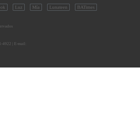
ok
Luz
Mía
Lunateen
BATimes
servados
1-4922
| E-mail: