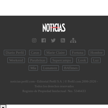
Diario Perfil
Caras
Marie Claire
Fortuna
Hombre
Weekend
Parabrisas
Supercampo
Look
Luz
Mía
Lunateen
BATimes
noticias.perfil.com - Editorial Perfil S.A.
| © Perfil.com 2006-2026 -
Todos los derechos reservados
Registro de Propiedad Intelectual: Nro. 5346433