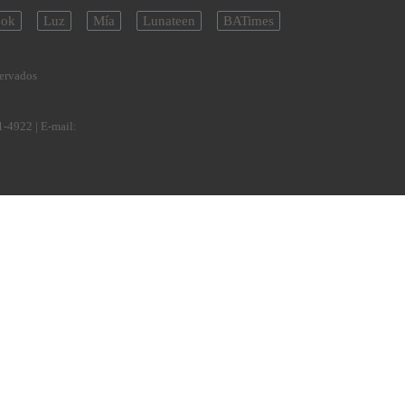
ok
Luz
Mía
Lunateen
BATimes
servados
1-4922
| E-mail: