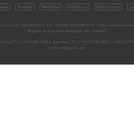
tuna
Hombre
Weekend
Parabrisas
Supercampo
Lo
.perfil.com - Editorial Perfil S.A.
| © Perfil.com 2006-2026 - Todos los derechos re
Registro de Propiedad Intelectual: Nro. 5346433
fornia 2715
,
C1289ABI
,
CABA, Argentina
| Tel:
(+5411) 7091-4921
/
(+5411) 709
perfilcom@perfil.com