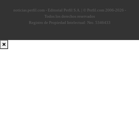
noticias.perfil.com - Editorial Perfil S.A.
| © Perfil.com 2006-2026 -
Todos los derechos reservados
Registro de Propiedad Intelectual: Nro. 5346433