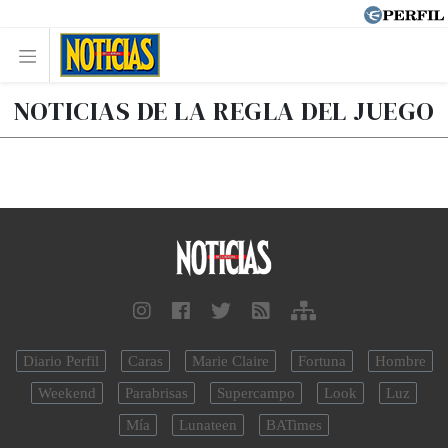
NOTICIAS DE LA REGLA DEL JUEGO
Diario Perfil
Caras
Marie Claire
Fortuna
Hombre
Weekend
Parabrisas
Supercampo
Look
Luz
Mía
Lunateen
BATimes