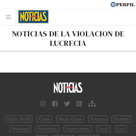
NOTICIAS DE LA VIOLACION DE
LUCRECIA
Diario Perfil
Caras
Marie Claire
Fortuna
Hombre
Weekend
Parabrisas
Supercampo
Look
Luz