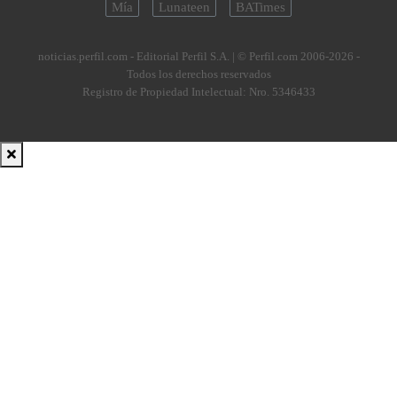
Mía
Lunateen
BATimes
noticias.perfil.com - Editorial Perfil S.A.
| © Perfil.com 2006-2026 -
Todos los derechos reservados
Registro de Propiedad Intelectual: Nro. 5346433