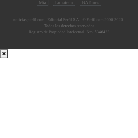
Mía
Lunateen
BATimes
noticias.perfil.com - Editorial Perfil S.A.
| © Perfil.com 2006-2026 -
Todos los derechos reservados
Registro de Propiedad Intelectual: Nro. 5346433