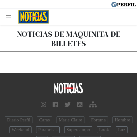
NOTICIAS DE MAQUINITA DE
BILLETES
Diario Perfil
Caras
Marie Claire
Fortuna
Hombre
Weekend
Parabrisas
Supercampo
Look
Luz