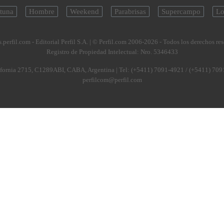
tuna
Hombre
Weekend
Parabrisas
Supercampo
Lo
.perfil.com - Editorial Perfil S.A.
| © Perfil.com 2006-2026 - Todos los derechos re
Registro de Propiedad Intelectual: Nro. 5346433
fornia 2715
,
C1289ABI
,
CABA, Argentina
| Tel:
(+5411) 7091-4921
/
(+5411) 709
perfilcom@perfil.com