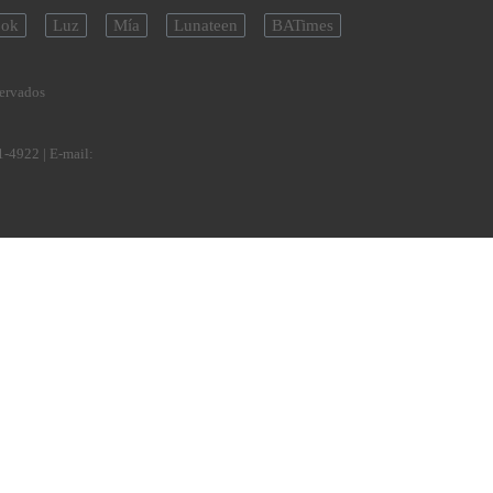
ok
Luz
Mía
Lunateen
BATimes
servados
1-4922
| E-mail: