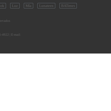
ok
Luz
Mía
Lunateen
BATimes
servados
1-4922
| E-mail: