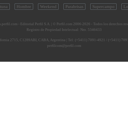
tuna
Hombre
Weekend
Parabrisas
Supercampo
Lo
.perfil.com - Editorial Perfil S.A.
| © Perfil.com 2006-2026 - Todos los derechos re
Registro de Propiedad Intelectual: Nro. 5346433
fornia 2715
,
C1289ABI
,
CABA, Argentina
| Tel:
(+5411) 7091-4921
/
(+5411) 709
perfilcom@perfil.com