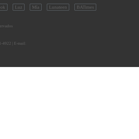
ok
Luz
Mía
Lunateen
BATimes
servados
1-4922
| E-mail: