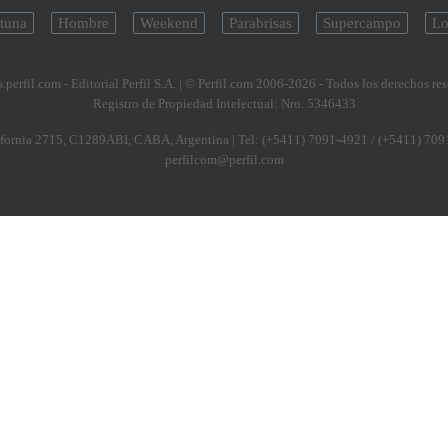
tuna
Hombre
Weekend
Parabrisas
Supercampo
Lo
.perfil.com - Editorial Perfil S.A.
| © Perfil.com 2006-2026 - Todos los derechos re
Registro de Propiedad Intelectual: Nro. 5346433
fornia 2715
,
C1289ABI
,
CABA, Argentina
| Tel:
(+5411) 7091-4921
/
(+5411) 709
perfilcom@perfil.com