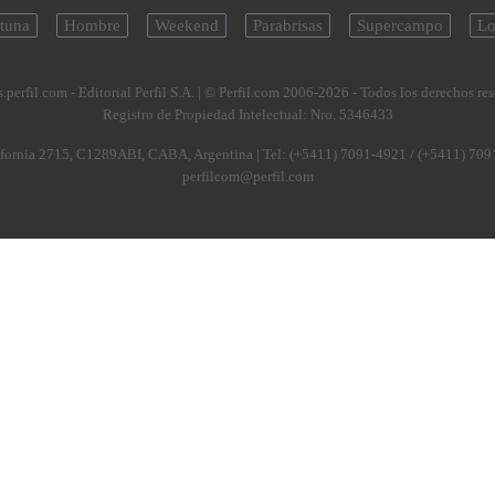
tuna
Hombre
Weekend
Parabrisas
Supercampo
Lo
.perfil.com - Editorial Perfil S.A.
| © Perfil.com 2006-2026 - Todos los derechos re
Registro de Propiedad Intelectual: Nro. 5346433
fornia 2715
,
C1289ABI
,
CABA, Argentina
| Tel:
(+5411) 7091-4921
/
(+5411) 709
perfilcom@perfil.com