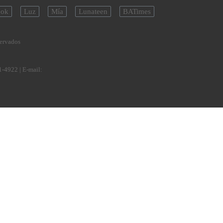
ok
Luz
Mía
Lunateen
BATimes
servados
1-4922
| E-mail: