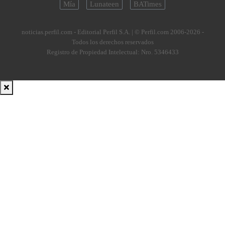
Mía
Lunateen
BATimes
noticias.perfil.com - Editorial Perfil S.A.
| © Perfil.com 2006-2026 -
Todos los derechos reservados
Registro de Propiedad Intelectual: Nro. 5346433