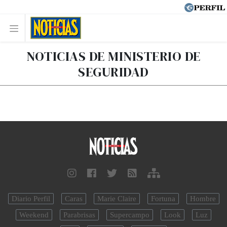
NOTICIAS DE MINISTERIO DE
SEGURIDAD
Diario Perfil
Caras
Marie Claire
Fortuna
Hombre
Weekend
Parabrisas
Supercampo
Look
Luz