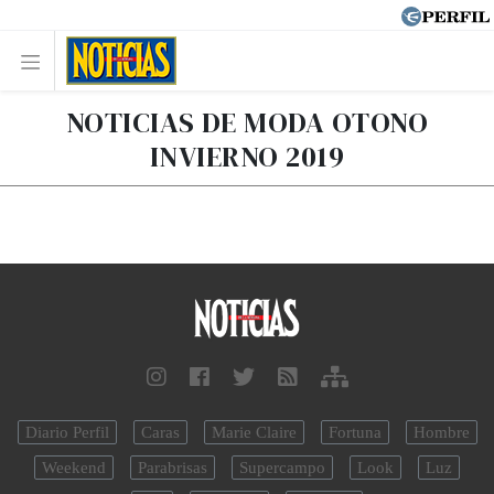
NOTICIAS DE MODA OTONO
INVIERNO 2019
Diario Perfil
Caras
Marie Claire
Fortuna
Hombre
Weekend
Parabrisas
Supercampo
Look
Luz