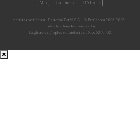
Mía
Lunateen
BATimes
noticias.perfil.com - Editorial Perfil S.A.
| © Perfil.com 2006-2026 -
Todos los derechos reservados
Registro de Propiedad Intelectual: Nro. 5346433