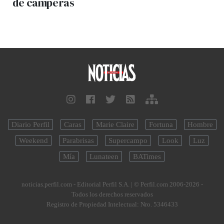
de camperas
Diario Perfil
Caras
Marie Claire
Fortuna
Hombre
Weekend
Parabrisas
Supercampo
Look
Luz
Mía
Lunateen
BATimes
noticias.perfil.com - Editorial Perfil S.A.
| © Perfil.com 2006-2026 -
Todos los derechos reservados
Registro de Propiedad Intelectual: Nro. 5346433