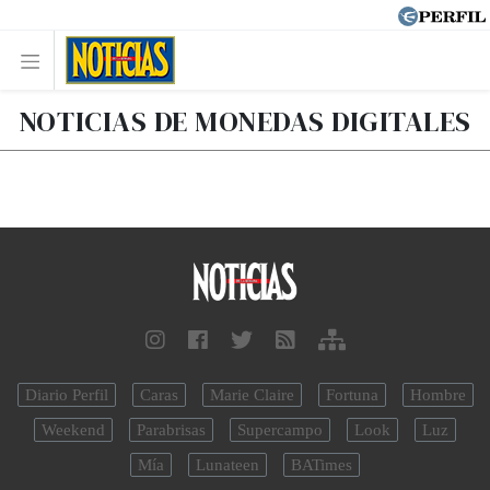
NOTICIAS DE MONEDAS DIGITALES
Diario Perfil
Caras
Marie Claire
Fortuna
Hombre
Weekend
Parabrisas
Supercampo
Look
Luz
Mía
Lunateen
BATimes