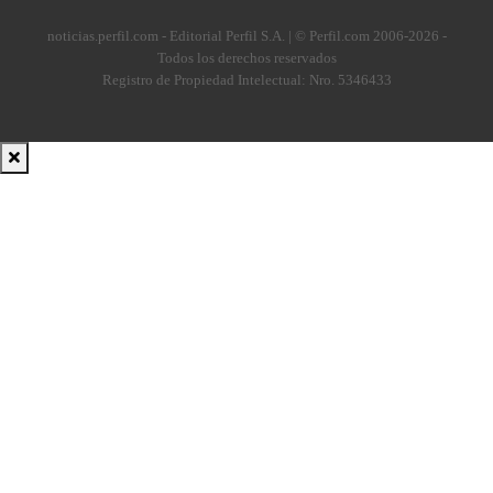
noticias.perfil.com - Editorial Perfil S.A.
| © Perfil.com 2006-2026 -
Todos los derechos reservados
Registro de Propiedad Intelectual: Nro. 5346433