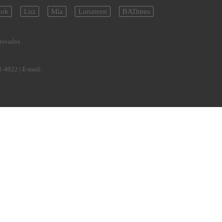
ok
Luz
Mía
Lunateen
BATimes
servados
1-4922
| E-mail: