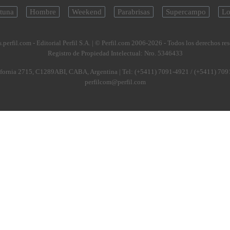
tuna
Hombre
Weekend
Parabrisas
Supercampo
Lo
.perfil.com - Editorial Perfil S.A.
| © Perfil.com 2006-2026 - Todos los derechos re
Registro de Propiedad Intelectual: Nro. 5346433
fornia 2715
,
C1289ABI
,
CABA, Argentina
| Tel:
(+5411) 7091-4921
/
(+5411) 709
perfilcom@perfil.com