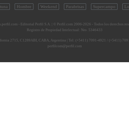
tuna
Hombre
Weekend
Parabrisas
Supercampo
Lo
.perfil.com - Editorial Perfil S.A.
| © Perfil.com 2006-2026 - Todos los derechos re
Registro de Propiedad Intelectual: Nro. 5346433
fornia 2715
,
C1289ABI
,
CABA, Argentina
| Tel:
(+5411) 7091-4921
/
(+5411) 709
perfilcom@perfil.com