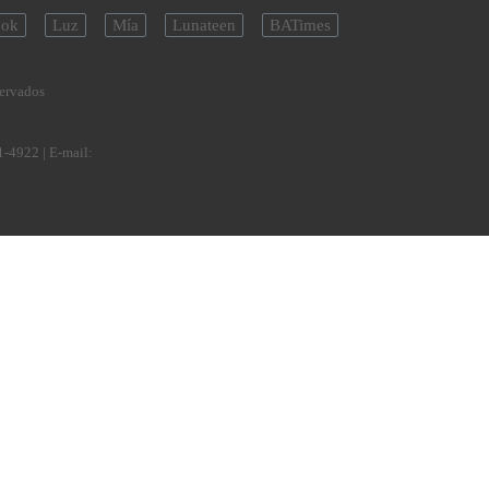
ok
Luz
Mía
Lunateen
BATimes
servados
1-4922
| E-mail: