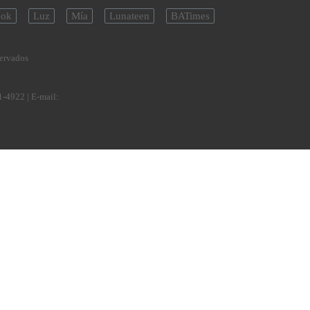
ok
Luz
Mía
Lunateen
BATimes
servados
1-4922
| E-mail: