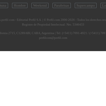
tuna
Hombre
Weekend
Parabrisas
Supercampo
Lo
.perfil.com - Editorial Perfil S.A.
| © Perfil.com 2006-2026 - Todos los derechos re
Registro de Propiedad Intelectual: Nro. 5346433
fornia 2715
,
C1289ABI
,
CABA, Argentina
| Tel:
(+5411) 7091-4921
/
(+5411) 709
perfilcom@perfil.com