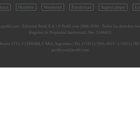
tuna
Hombre
Weekend
Parabrisas
Supercampo
Lo
.perfil.com - Editorial Perfil S.A.
| © Perfil.com 2006-2026 - Todos los derechos re
Registro de Propiedad Intelectual: Nro. 5346433
fornia 2715
,
C1289ABI
,
CABA, Argentina
| Tel:
(+5411) 7091-4921
/
(+5411) 709
perfilcom@perfil.com