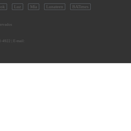
ok
Luz
Mía
Lunateen
BATimes
servados
1-4922
| E-mail: