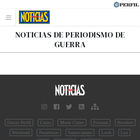
NOTICIAS DE PERIODISMO DE
GUERRA
Diario Perfil
Caras
Marie Claire
Fortuna
Hombre
Weekend
Parabrisas
Supercampo
Look
Luz