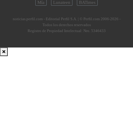
Mía
Lunateen
BATimes
noticias.perfil.com - Editorial Perfil S.A.
| © Perfil.com 2006-2026 -
Todos los derechos reservados
Registro de Propiedad Intelectual: Nro. 5346433