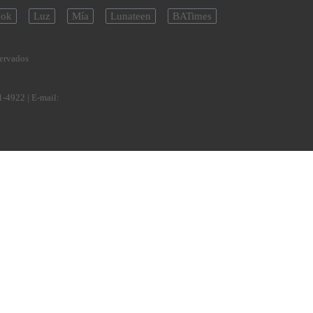
ok
Luz
Mía
Lunateen
BATimes
servados
1-4922
| E-mail: