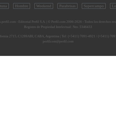
tuna
Hombre
Weekend
Parabrisas
Supercampo
Lo
.perfil.com - Editorial Perfil S.A.
| © Perfil.com 2006-2026 - Todos los derechos re
Registro de Propiedad Intelectual: Nro. 5346433
fornia 2715
,
C1289ABI
,
CABA, Argentina
| Tel:
(+5411) 7091-4921
/
(+5411) 709
perfilcom@perfil.com