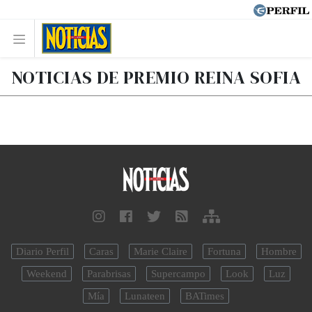
NOTICIAS DE PREMIO REINA SOFIA
Diario Perfil
Caras
Marie Claire
Fortuna
Hombre
Weekend
Parabrisas
Supercampo
Look
Luz
Mía
Lunateen
BATimes