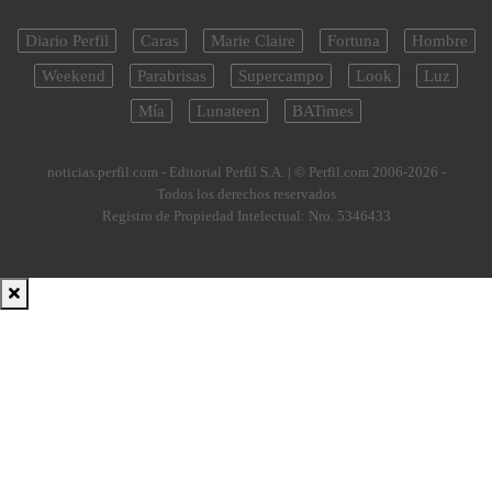
Diario Perfil
Caras
Marie Claire
Fortuna
Hombre
Weekend
Parabrisas
Supercampo
Look
Luz
Mía
Lunateen
BATimes
noticias.perfil.com - Editorial Perfil S.A.
| © Perfil.com 2006-2026 -
Todos los derechos reservados
Registro de Propiedad Intelectual: Nro. 5346433