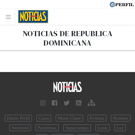
NOTICIAS DE REPUBLICA
DOMINICANA
Diario Perfil
Caras
Marie Claire
Fortuna
Hombre
Weekend
Parabrisas
Supercampo
Look
Luz