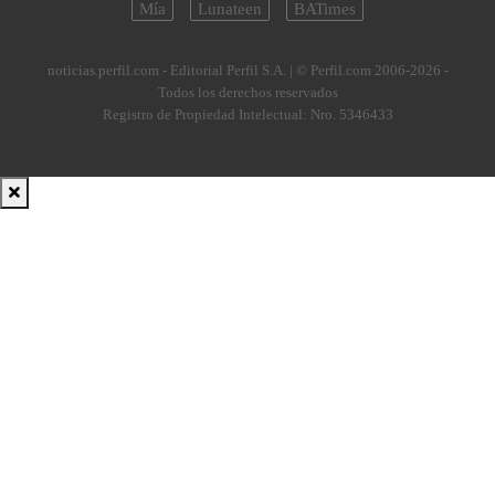
Mía
Lunateen
BATimes
noticias.perfil.com - Editorial Perfil S.A.
| © Perfil.com 2006-2026 -
Todos los derechos reservados
Registro de Propiedad Intelectual: Nro. 5346433