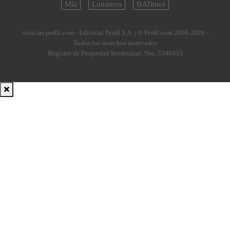
Mía
Lunateen
BATimes
noticias.perfil.com - Editorial Perfil S.A.
| © Perfil.com 2006-2026 -
Todos los derechos reservados
Registro de Propiedad Intelectual: Nro. 5346433