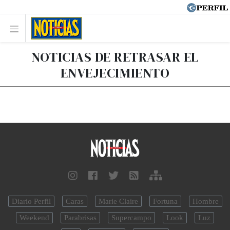
NOTICIAS DE RETRASAR EL
ENVEJECIMIENTO
Diario Perfil
Caras
Marie Claire
Fortuna
Hombre
Weekend
Parabrisas
Supercampo
Look
Luz