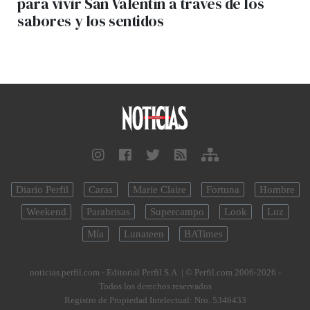
para vivir San Valentín a través de los
sabores y los sentidos
Diario Perfil
Caras
Marie Claire
Fortuna
Hombre
Weekend
Parabrisas
Supercampo
Look
Luz
Mía
Lunateen
BATimes
noticias.perfil.com - Editorial Perfil S.A.
| © Perfil.com 2006-2026 -
Todos los derechos reservados
Registro de Propiedad Intelectual: Nro. 5346433