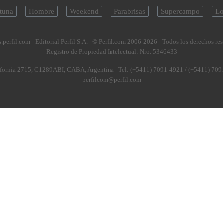
tuna
Hombre
Weekend
Parabrisas
Supercampo
Lo
.perfil.com - Editorial Perfil S.A.
| © Perfil.com 2006-2026 - Todos los derechos re
Registro de Propiedad Intelectual: Nro. 5346433
fornia 2715
,
C1289ABI
,
CABA, Argentina
| Tel:
(+5411) 7091-4921
/
(+5411) 709
perfilcom@perfil.com