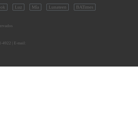
ok
Luz
Mía
Lunateen
BATimes
servados
1-4922
| E-mail: