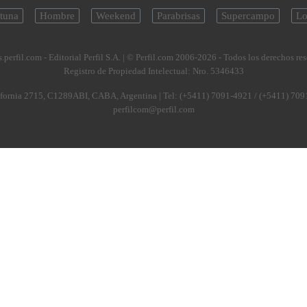
tuna
Hombre
Weekend
Parabrisas
Supercampo
Lo
.perfil.com - Editorial Perfil S.A.
| © Perfil.com 2006-2026 - Todos los derechos re
Registro de Propiedad Intelectual: Nro. 5346433
fornia 2715
,
C1289ABI
,
CABA, Argentina
| Tel:
(+5411) 7091-4921
/
(+5411) 709
perfilcom@perfil.com