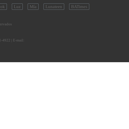
ok
Luz
Mía
Lunateen
BATimes
servados
1-4922
| E-mail: