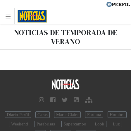
NOTICIAS DE TEMPORADA DE
VERANO
Diario Perfil
Caras
Marie Claire
Fortuna
Hombre
Weekend
Parabrisas
Supercampo
Look
Luz