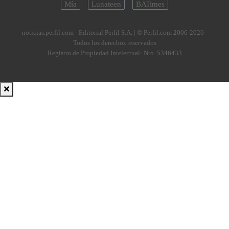
Mía
Lunateen
BATimes
noticias.perfil.com - Editorial Perfil S.A.
| © Perfil.com 2006-2026 -
Todos los derechos reservados
Registro de Propiedad Intelectual: Nro. 5346433