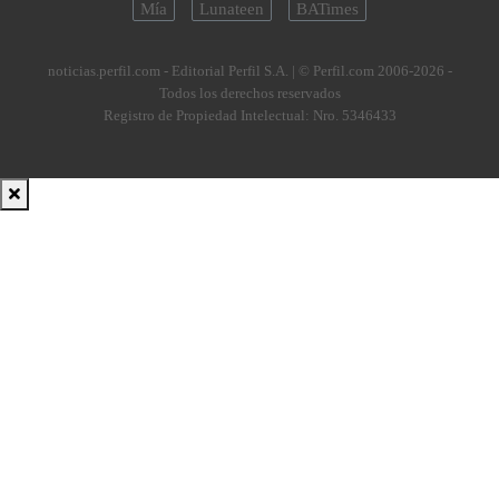
Mía
Lunateen
BATimes
noticias.perfil.com - Editorial Perfil S.A.
| © Perfil.com 2006-2026 -
Todos los derechos reservados
Registro de Propiedad Intelectual: Nro. 5346433