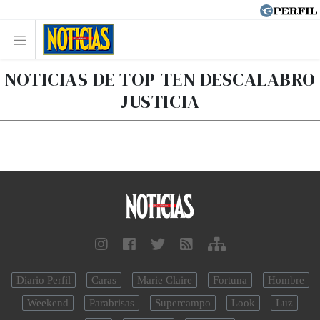
NOTICIAS DE TOP TEN DESCALABRO
JUSTICIA
Diario Perfil
Caras
Marie Claire
Fortuna
Hombre
Weekend
Parabrisas
Supercampo
Look
Luz