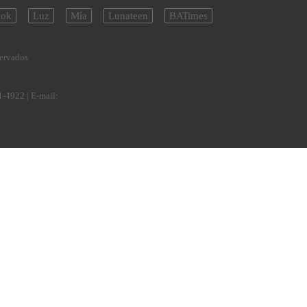
ok
Luz
Mía
Lunateen
BATimes
servados
1-4922
| E-mail: