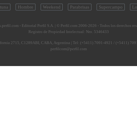
tuna
Hombre
Weekend
Parabrisas
Supercampo
Lo
.perfil.com - Editorial Perfil S.A.
| © Perfil.com 2006-2026 - Todos los derechos re
Registro de Propiedad Intelectual: Nro. 5346433
fornia 2715
,
C1289ABI
,
CABA, Argentina
| Tel:
(+5411) 7091-4921
/
(+5411) 709
perfilcom@perfil.com