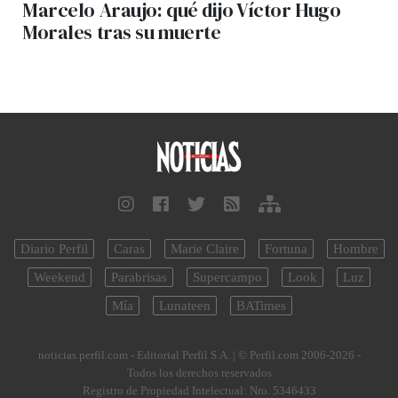
Marcelo Araujo: qué dijo Víctor Hugo
Morales tras su muerte
Diario Perfil
Caras
Marie Claire
Fortuna
Hombre
Weekend
Parabrisas
Supercampo
Look
Luz
Mía
Lunateen
BATimes
noticias.perfil.com - Editorial Perfil S.A.
| © Perfil.com 2006-2026 -
Todos los derechos reservados
Registro de Propiedad Intelectual: Nro. 5346433