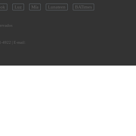
ok
Luz
Mía
Lunateen
BATimes
servados
1-4922
| E-mail: