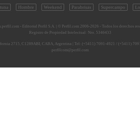
tuna
Hombre
Weekend
Parabrisas
Supercampo
Lo
.perfil.com - Editorial Perfil S.A.
| © Perfil.com 2006-2026 - Todos los derechos re
Registro de Propiedad Intelectual: Nro. 5346433
fornia 2715
,
C1289ABI
,
CABA, Argentina
| Tel:
(+5411) 7091-4921
/
(+5411) 709
perfilcom@perfil.com