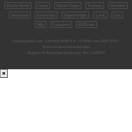
Diario Perfil
Caras
Marie Claire
Fortuna
Hombre
Weekend
Parabrisas
Supercampo
Look
Luz
Mía
Lunateen
BATimes
noticias.perfil.com - Editorial Perfil S.A.
| © Perfil.com 2006-2026 -
Todos los derechos reservados
Registro de Propiedad Intelectual: Nro. 5346433