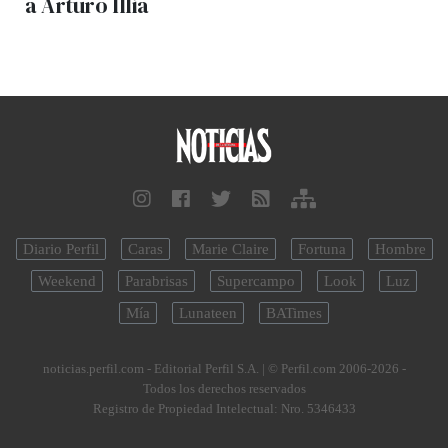
a Arturo Illia
Diario Perfil
Caras
Marie Claire
Fortuna
Hombre
Weekend
Parabrisas
Supercampo
Look
Luz
Mía
Lunateen
BATimes
noticias.perfil.com - Editorial Perfil S.A.
| © Perfil.com 2006-2026 -
Todos los derechos reservados
Registro de Propiedad Intelectual: Nro. 5346433