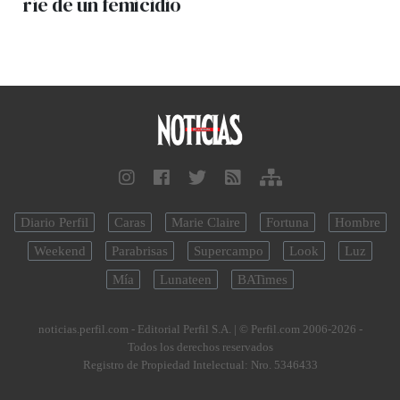
ríe de un femicidio
Diario Perfil
Caras
Marie Claire
Fortuna
Hombre
Weekend
Parabrisas
Supercampo
Look
Luz
Mía
Lunateen
BATimes
noticias.perfil.com - Editorial Perfil S.A.
| © Perfil.com 2006-2026 -
Todos los derechos reservados
Registro de Propiedad Intelectual: Nro. 5346433