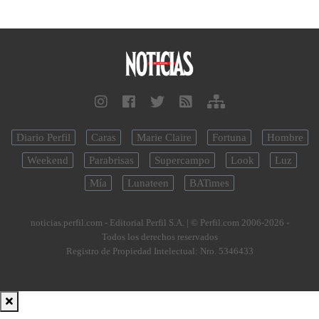
Diario Perfil
Caras
Marie Claire
Fortuna
Hombre
Weekend
Parabrisas
Supercampo
Look
Luz
Mía
Lunateen
BATimes
noticias.perfil.com - Editorial Perfil S.A.
| © Perfil.com 2006-2026 -
Todos los derechos reservados
Registro de Propiedad Intelectual: Nro. 5346433