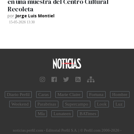
en una muestra del Centro Cultural
Recoleta
por
Jorge Luis Montiel
15-05-2026 13:30
Diario Perfil
Caras
Marie Claire
Fortuna
Hombre
Weekend
Parabrisas
Supercampo
Look
Luz
Mía
Lunateen
BATimes
noticias.perfil.com - Editorial Perfil S.A.
| © Perfil.com 2006-2026 -