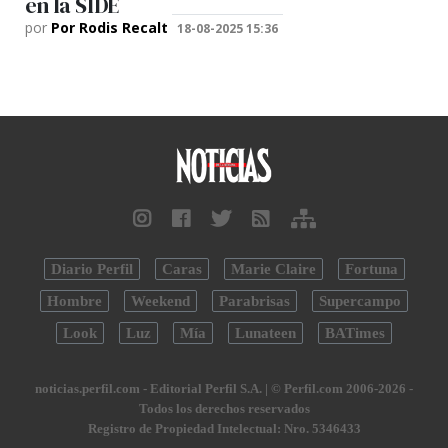
en la SIDE
por
Por Rodis Recalt
18-08-2025 15:36
Diario Perfil
Caras
Marie Claire
Fortuna
Hombre
Weekend
Parabrisas
Supercampo
Look
Luz
Mía
Lunateen
BATimes
noticias.perfil.com - Editorial Perfil S.A.
| © Perfil.com 2006-2026 -
Todos los derechos reservados
Registro de Propiedad Intelectual: Nro. 5346433