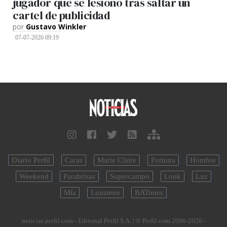
jugador que se lesionó tras saltar un
cartel de publicidad
por
Gustavo Winkler
07-07-2026 09:19
Diario Perfil
Caras
Marie Claire
Fortuna
Hombre
Weekend
Parabrisas
Supercampo
Look
Luz
Mía
Lunateen
BATimes
noticias.perfil.com - Editorial Perfil S.A.
| © Perfil.com 2006-2026 -